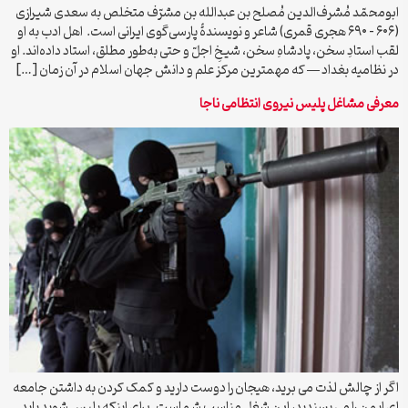
ابومحمّد مُشرف‌الدین مُصلح بن عبدالله بن مشرّف متخلص به سعدی شیرازی
(۶۰۶ – ۶۹۰ هجری قمری) شاعر و نویسندهٔ پارسی‌گوی ایرانی است. اهل ادب به او
لقب استادِ سخن، پادشاهِ سخن، شیخِ اجلّ و حتی به‌طور مطلق، استاد داده‌اند. او
در نظامیه بغداد — که مهمترین مرکز علم و دانش جهان اسلام در آن زمان […]
معرفی مشاغل پلیس نیروی انتظامی ناجا
اگر از چالش لذت می برید، هیجان را دوست دارید و کمک کردن به داشتن جامعه
ای ایمن را می پسندید، این شغل مناسب شماست. برای اینکه پلیس شوید باید