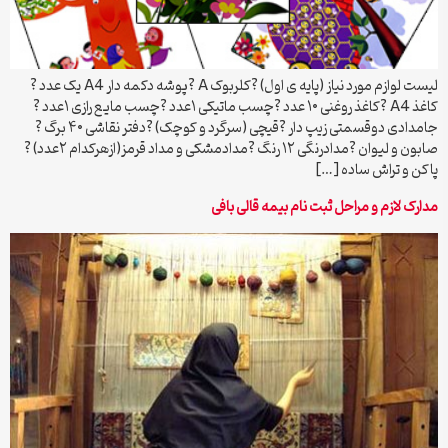
لیست لوازم مورد نیاز (پایه ی اول) ?کلربوک A ?پوشه دکمه دار A4 یک عدد ?
کاغذ A4 ?کاغذ روغنی ۱۰ عدد ?چسب ماتیکی ۱عدد ?چسب مایع رازی ۱عدد ?
جامدادی دوقسمتی زیپ دار ?قیچی (سرگرد و کوچک) ?دفتر نقاشی ۴۰ برگ ?
صابون و لیوان ?مدادرنگی ۱۲ رنگ ?مدادمشکی و مداد قرمز(ازهرکدام ۲عدد) ?
پاکن و تراش ساده […]
مدارک لازم و مراحل ثبت نام بیمه قالی بافی