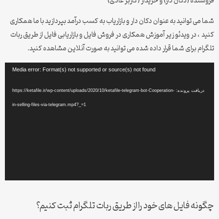
فروشنده (دکان دار) و خریدار (کاربر عادی)
شما می توانید به عنوان دکان دار و بازاریاب به کسب درآمد بپردازید با ما همکاری
کنید ، در ویدئو زیر آموزش همکاری در فروش فایل و بازاریابی فایل از طریق ربات
تلگرام برای شما قرار داده شده می توانید به صورت آنلاین مشاهده کنید.
نمایشگر
Media error: Format(s) not supported or source(s) not found
ویدیو
دریافت پرونده: https://ketafile.ir/wp-content/uploads/2020/10/ketafile-telegram-bot-Cooperation-
in-selling-files-via-telegram.mp4?_=1
چگونه فایل های خود را از طریق ربات تلگرام ثبت کنیم؟