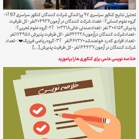
تحلیل نتایج کنکور سراسری ۹۷ پراکندگی شرکت کنندگان کنکور سراسری 97 ?۱-
گروه علوم انسانی?: -تعداد شرکت کنندگان در آزمون۲۰۴۹۳۶نفر -کل ظرفیت
پذیرش۳۰۸۱۵۴ نفر -تعدادصندلی خالی۱۰۳۲۱۸ ?۲-گروه علوم تجربی?:
-تعدادشرکت کنندگان درآزمون۶۴۲۲۲۸نفر -کل ظرفیت پذیرش ۱۷۴۹۵۸نفر
-تعداد افرادی که رد خواهندشد۴۶۷۲۷۰نفر ?۳-گروه ریاضی فیزیک❤️: -تعداد
شرکت کنندگان در آزمون۱۴۴۴۳۷نفر -کل ظرفیت پذیرش […]
خلاصه نویسی علمی برای کنکوری ها را بیاموزید