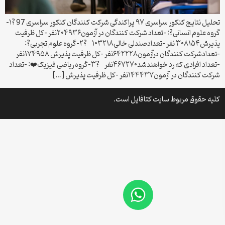
تحلیل نتایج کنکور سراسری ۹۷ پراکندگی شرکت کنندگان کنکور سراسری 97 ?۱-
گروه علوم انسانی?: -تعداد شرکت کنندگان در آزمون۲۰۴۹۳۶نفر -کل ظرفیت
پذیرش۳۰۸۱۵۴ نفر -تعدادصندلی خالی۱۰۳۲۱۸ ?۲-گروه علوم تجربی?:
-تعدادشرکت کنندگان درآزمون۶۴۲۲۲۸نفر -کل ظرفیت پذیرش ۱۷۴۹۵۸نفر
-تعداد افرادی که رد خواهندشد۴۶۷۲۷۰نفر ?۳-گروه ریاضی فیزیک❤️: -تعداد
شرکت کنندگان در آزمون۱۴۴۴۳۷نفر -کل ظرفیت پذیرش […]
کلیه حقوق مربوط سایت کتافایل است.