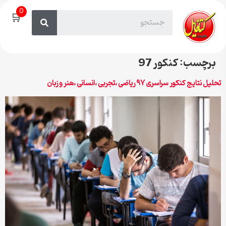
0
🛒
برچسب:
کنکور 97
تحلیل نتایج کنکور سراسری ۹۷ ریاضی ،تجربی ،انسانی ،هنر و زبان