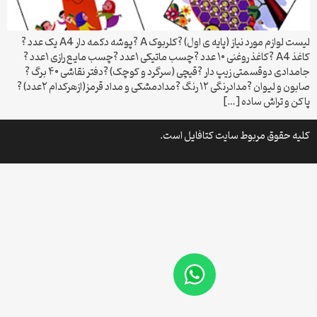
لیست لوازم مورد نیاز (پایه ی اول) ?کلربوک A ?پوشه دکمه دار A4 یک عدد ?
کاغذ A4 ?کاغذ روغنی ۱۰ عدد ?چسب ماتیکی ۱عدد ?چسب مایع رازی ۱عدد ?
جامدادی دوقسمتی زیپ دار ?قیچی (سرگرد و کوچک) ?دفتر نقاشی ۴۰ برگ ?
صابون و لیوان ?مدادرنگی ۱۲ رنگ ?مدادمشکی و مداد قرمز(ازهرکدام ۲عدد) ?
پاکن و تراش ساده […]
کلیه حقوق مربوط سایت کتافایل است.