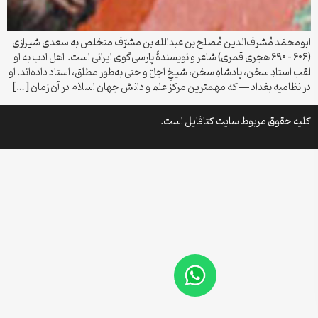
ابومحمّد مُشرف‌الدین مُصلح بن عبدالله بن مشرّف متخلص به سعدی شیرازی
(۶۰۶ – ۶۹۰ هجری قمری) شاعر و نویسندهٔ پارسی‌گوی ایرانی است. اهل ادب به او
لقب استادِ سخن، پادشاهِ سخن، شیخِ اجلّ و حتی به‌طور مطلق، استاد داده‌اند. او
در نظامیه بغداد — که مهمترین مرکز علم و دانش جهان اسلام در آن زمان […]
کلیه حقوق مربوط سایت کتافایل است.