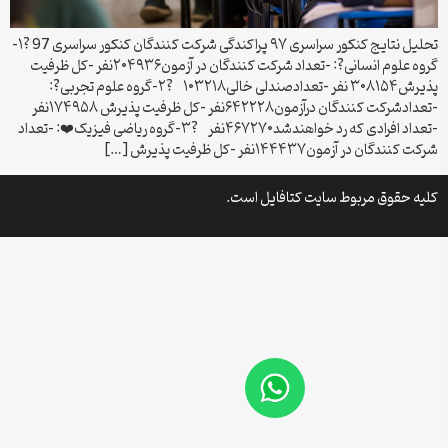
تحلیل نتایج کنکور سراسری ۹۷ پراکندگی شرکت کنندگان کنکور سراسری 97 ?۱-
گروه علوم انسانی?: -تعداد شرکت کنندگان در آزمون۲۰۴۹۳۶نفر -کل ظرفیت
پذیرش۳۰۸۱۵۴ نفر -تعدادصندلی خالی۱۰۳۲۱۸ ?۲-گروه علوم تجربی?:
-تعدادشرکت کنندگان درآزمون۶۴۲۲۲۸نفر -کل ظرفیت پذیرش ۱۷۴۹۵۸نفر
-تعداد افرادی که رد خواهندشد۴۶۷۲۷۰نفر ?۳-گروه ریاضی فیزیک❤️: -تعداد
شرکت کنندگان در آزمون۱۴۴۴۳۷نفر -کل ظرفیت پذیرش […]
کلیه حقوق مربوط سایت کتافایل است.