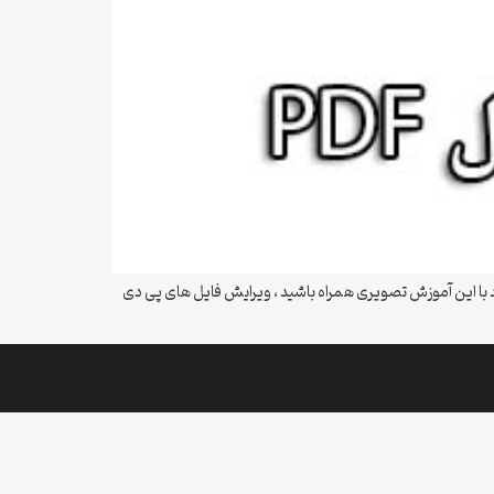
 مشکلات کار با این فایل راحت شوید با این آموزش تصویری همراه باشید ، ویرایش فایل های پی دی