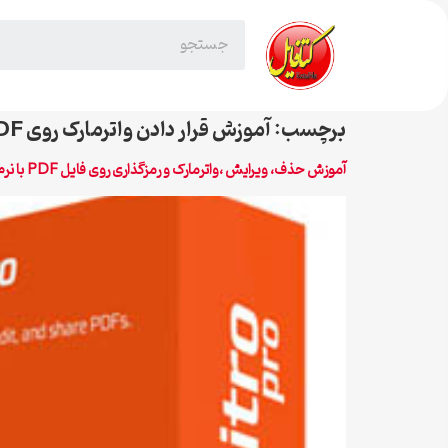
برچسب:
آموزش قرار دادن واترمارک روی PDF
آموزش حذف، ویرایش ،واترمارک و رمزگذاری روی فایل PDF با نرم افزار nitro pdf