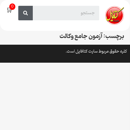
0
🛒
برچسب:
آزمون جامع وکالت
کلیه حقوق مربوط سایت کتافایل است.