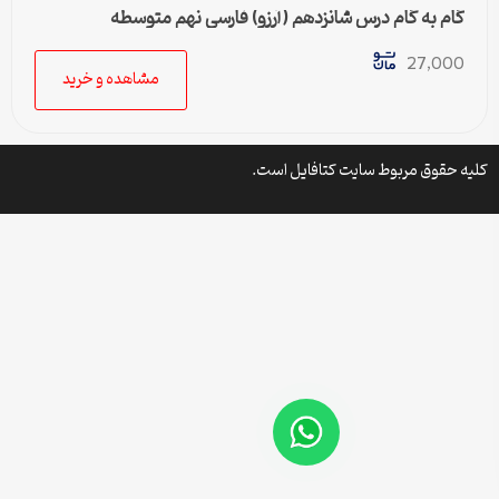
گام به گام درس شانزدهم (آرزو) فارسی نهم متوسطه
27,000
مشاهده و خرید
کلیه حقوق مربوط سایت کتافایل است.