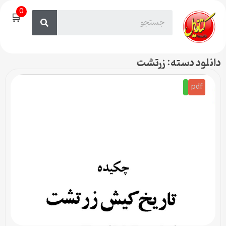
0
🛒
دانلود دسته: زرتشت
pdf