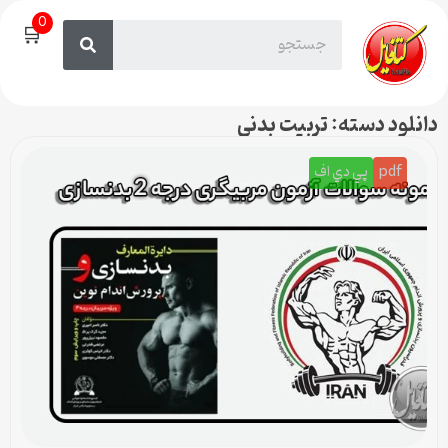
0
🛒
دانلود دسته: تربیت بدنی
pdf
پي دي اف