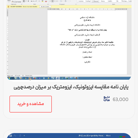
پایان نامه مقايسه ايزوتونيک، ايزومتريک بر ميزان درصدچربی
زير پوستی دانشجويان پسر غيرورزشکار
63,000
مشاهده و خرید