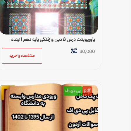
پاورپوینت درس ۵ دین و زندگی پایه دهم (آینده
روشن) – رشته ادبیات و علوم انسانی
30,000
مشاهده و خرید
pdf
پی دی اف