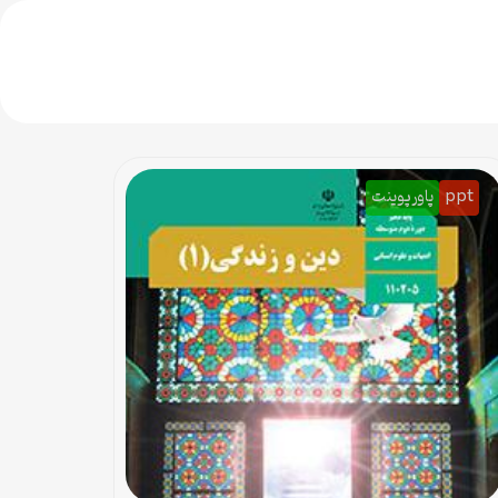
ppt
پاورپوینت