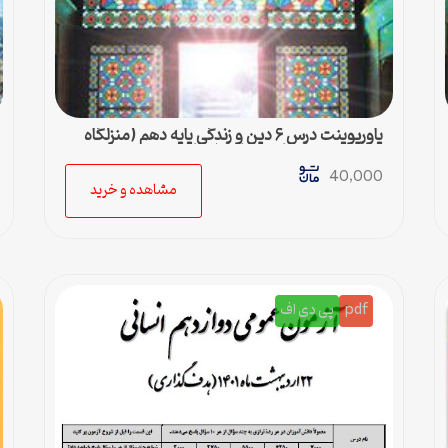
پاورپوینت درس ۶ دین و زندگی پایه دهم (منزلگاه
بعد) – رشته ادبیات و علوم انسانی
40,000
مشاهده و خرید
pdf
پی دی اف