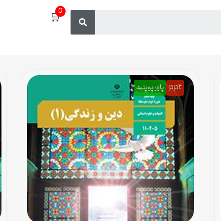
0
🛒
ppt
پاورپوینت