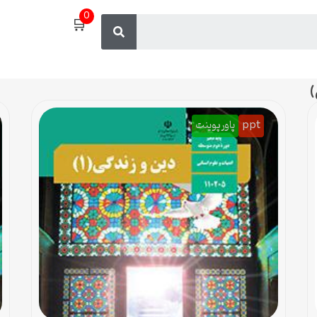
0
🛒
)
ppt
پاورپوینت