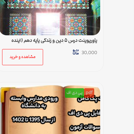
پاورپوینت درس ۵ دین و زندگی پایه دهم (آینده
روشن) – رشته ادبیات و علوم انسانی
30,000
مشاهده و خرید
pdf
پی دی اف