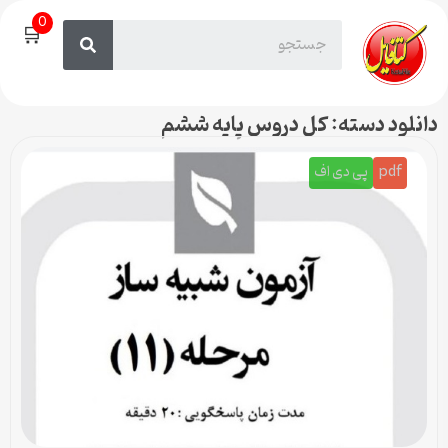
0
🛒
دانلود دسته: کل دروس پایه ششم
pdf
پی دی اف