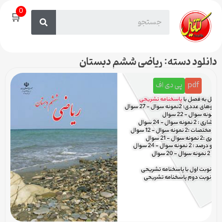
0
🛒
دانلود دسته: ریاضی ششم دبستان
pdf
پی دی اف