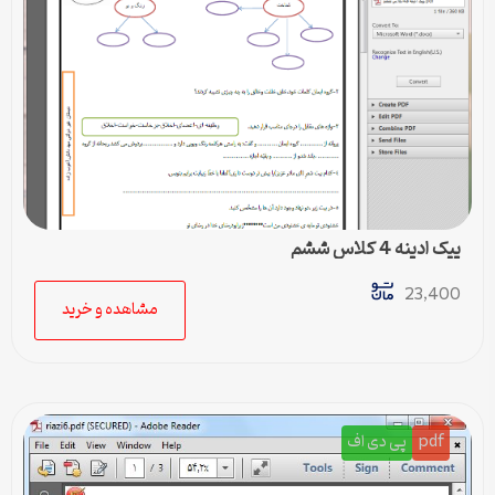
پیک ادینه 4 کلاس ششم
23,400
مشاهده و خرید
pdf
پی دی اف