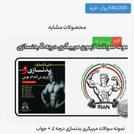
540,000 ریال – خرید
محصولات مشابه
pdf
پي دي اف
نمونه سوالات مربیگری بدنسازی درجه 2 + جواب