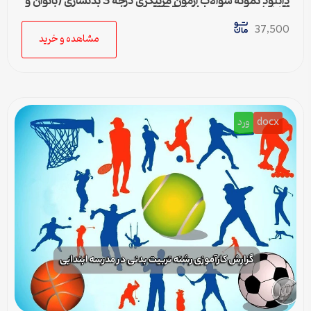
دانلود نمونه سوالات آزمون مربیگری درجه 3 بدنسازی (بانوان و
آقایان) + پاسخنامه | فایل PDF
37,500
مشاهده و خرید
docx
ورد