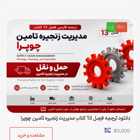
.doc
ورد
دانلود ترجمه فصل 13 کتاب مدیریت زنجیره تامین چوپرا
(Sunil Chopra) | حمل و نقل در زنجیره تامین
80,000
مشاهده و خرید