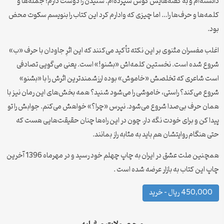
دانسته‌ام و به گفته‌هایش گوش سپرده‌ام. شنیدن را دوست دارم؛ جمله‌ها و
کلمه‌ها و حرف‌ها را… اما چیزی که وادارم کرد این کتاب را بنویسم سکوت محض
بود.
اغلب مفسران مثنوی بر این نکته تأکید می‌کنند که این اثرِ جاودان با حرف «ب»
شروع شده است. نخستین کلمه‌اش «بشنو!» است. یعنی می‌گویی تصادفی
است شاعری که تخلصش «خاموش» بوده ارزشمندترین اثرش را با «بشنو»
شروع می‌کند؟ راستی، خاموشی را می‌شود شنید؟ همه بخش‌های این رمان نیز با
همان حرف بی‌صدا شروع می‌شود. نپرس «چرا؟» خواهش می‌کنم. جوابش را تو
پیدا کن و برای خودت نگه دار. چون در این راه‌ها چنان حقیقت‌هایی هست که
حتی هنگام روایتشان هم باید به مثابه راز بمانند.
همچنین ملت عشق در ایران به چاپ چهلم خود رسید و در مهرماه 1396 آخرین
چاپ این کتاب به بازار عرضه شده است .
450,000 ریال – خرید