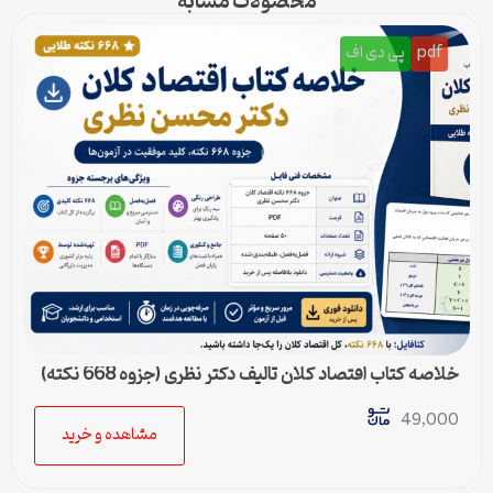
محصولات مشابه
pdf
پی دی اف
خلاصه کتاب اقتصاد کلان تالیف دکتر نظری (جزوه 668 نکته)
49,000
مشاهده و خرید