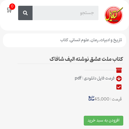
0
🛒
تاریخ و ادبیات
,
رمان
,
علوم انسانی
,
کتاب
کتاب ملت عشق نوشته الیف شافاک
فرمت فایل دانلودی : pdf
قیمت : 45,000
افزودن به سبد خرید