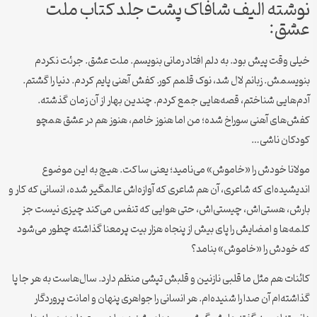
نوشته الیف شافاک پشت جلد کتاب ملت
عشق:
خیلی وقت پیش بود. به دلم افتاد رمانی بنویسم. ملت عشق. جرئت نکردم
بنویسمش. زبانم لال شد، نوک قلمم کور. کفش آهنی پایم کردم. دنیا را گشتم.
آدم‌هایی شناختم، قصه‌هایی جمع کردم. چندین بهار از آن زمان گذشته.
کفش‌های آهنی سوراخ شده؛ من اما هنوز خامم، هنوز هم در عشق همچو
کودکان ناشی…
مولانا خودش را «خاموش» می‌نامید؛ یعنی ساکت. هیچ به این موضوع
اندیشیده‌ای که شاعری، آن هم شاعری که آوازه‌اش عالمگیر شده، انسانی که کار و
بارش، هستی‌اش، چیستی‌اش، حتی هوایی که تنفس می‌کند چیزی نیست جز
کلمه‌ها و امضایش را پای بیش از پنجاه هزار بیت پرمعنا گذاشته چطور می‌شود
که خودش را «خاموش» بنامد؟
کائنات هم مثل ما قلبی نازنین و قلبش تپشی منظم دارد. سال‌هاست به هر جا پا
گذاشته‌ام آن صدا را شنیده‌ام. هر انسانی را جواهری پنهان و امانت پروردگار