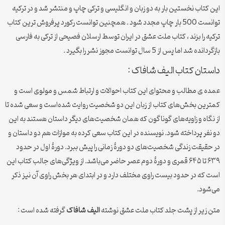
این کتاب نخستین بار به دو زبان و انگلیسی و ترکی چاپ و منتشر شد و در ترکیه
توانست 500 بار چاپ مجدد شود . همچنین توانست رکورد پرفروش ترین کتاب
ترکیه را بزند ، کتاب ملت عشق در ایران توسط ارسلان فصیحی از ترکی به فارسی
بازگردانده شد اما پس از 5 سال توانست مجوز نشر را بگیرد .
داستان کتاب الیف شافاک :
عمده ی مطالب و محتوای این کتاب احوالات و ارتباط شمس و مولوی است و
کمترین بخش‌های کتاب از زبان این دو شخصیت روایت شده‌است و سعی شده تا
از نگاه و زاویه‌های گوناگون که همان شخصیت‌های دیگر داستان هستند به این
دو نفر پرداخته شود. نویسنده در این کتاب سعی کرده به موازات هم دو داستان و
در حقیقت زندگی شخصیت‌های دو دورهٔ زمانی را پیش ببرد. دورهٔ اول در حدود
۶۳۹ تا ۶۴۵ قمری و دورهٔ دوم عصر حاضر می‌باشد. از ویژگی‌های جالب کتاب این
است که در حدود بیست راوی مختلف دارد و در ابتدای هر بخش راوی آن نیز ذکر
می‌شود.
متن زیر از پشت جلد کتاب ملت عشق نوشته
الیف شافاک
گرفته شده است :