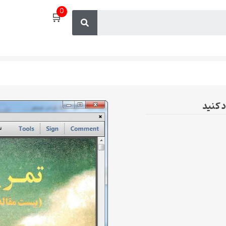
0
🛒
د کنید