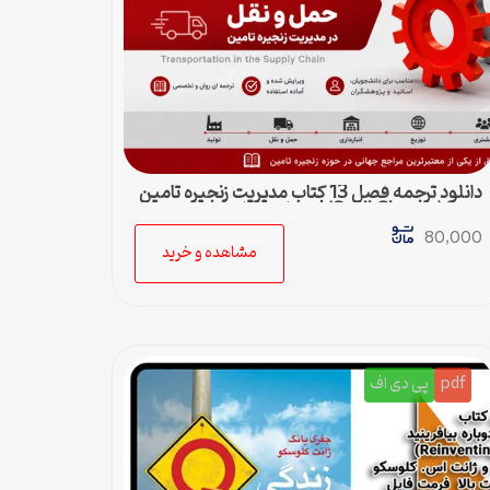
دانلود ترجمه فصل 13 کتاب مدیریت زنجیره تامین
چوپرا (Sunil Chopra) | حمل و نقل در زنجیره
تامین
80,000
مشاهده و خرید
pdf
پی دی اف