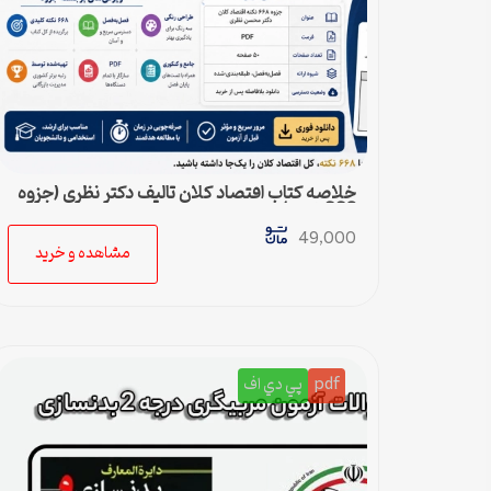
خلاصه کتاب اقتصاد کلان تالیف دکتر نظری (جزوه
668 نکته)
49,000
مشاهده و خرید
pdf
پي دي اف