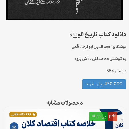
دانلود کتاب تاریخ الوزراء
نوشته ی : نجم الدین ابوالرجاء قمی
به کوشش محمد تقی دانش پژوه
در سال 584
450,000 ریال – خرید
محصولات مشابه
pdf
پی دی اف