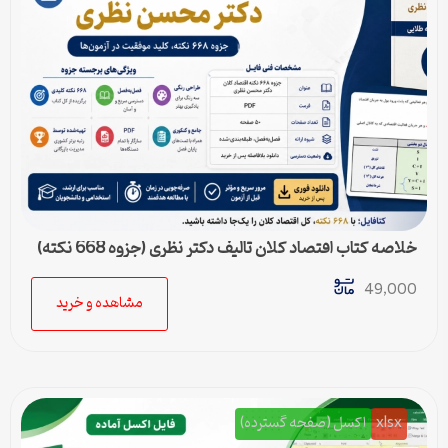
خلاصه کتاب اقتصاد کلان تالیف دکتر نظری (جزوه 668 نکته)
49,000
مشاهده و خرید
xlsx
اکسل (صفحه گسترده)