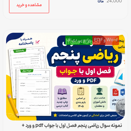
24,000
مشاهده و خرید
Word و PDF
ورد و پی دی اف
نمونه سوال ریاضی پنجم فصل اول با جواب pdf و ورد +
پاسخنامه