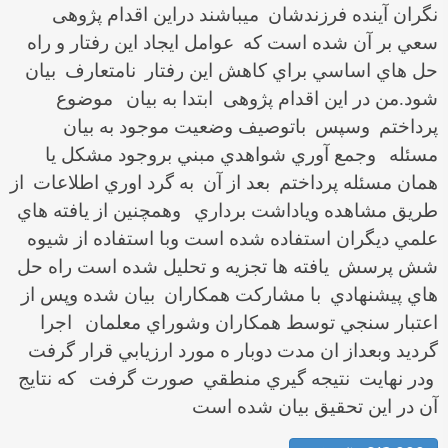
نگران آينده فرزندشان
ميباشند دراين اقدام پژوهی
سعي بر آن شده است كه
عوامل ايجاد اين رفتار و راه
حل هاي اساسي براي كاهش اين رفتار
نامتعارف
بيان
شود.من در اين اقدام پژوهی ابتدا به بيان
موضوع
پرداختم
وسپس
باتوصيف وضعيت موجود به بيان
مسئله
وجمع آوري شواهدي مبني بروجود مشكل يا
همان مسئله پرداختم
بعد از آن
به گرد اوري اطلاعات
از
طريق مشاهده وياداشت برداري
وهمچنين از يافته هاي
علمي ديگران استفاده شده است وبا استفاده از شيوه
شش پرسش
يافته ها تجزيه و تحليل شده است راه حل
هاي پيشنهادي
با مشاركت همكاران
بيان شده وپس از
اعتبار سنجي توسط همكاران وشوراي معلمان
اجرا
گرديد وبعداز ان مدت دوبار ه مورد ارزيابي قرار گرفت
ودر نهايت
نتيجه گيري منطقي
صورت گرفت
كه نتايج
آن در اين تحقيق بيان شده است