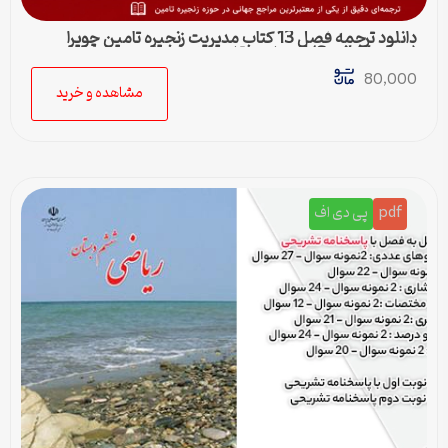
دانلود ترجمه فصل 13 کتاب مدیریت زنجیره تامین چوپرا
(Sunil Chopra) | حمل و نقل در زنجیره تامین
80,000
مشاهده و خرید
pdf
پی دی اف