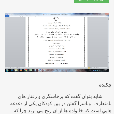
چكيده
شايد بتوان گفت كه پرخاشگری و رفتار های
نامتعارف وناسزا گفتن در بين کودکان يكي از دغدغه
هايي است كه خانواده ها از ان رنج مي برند چرا كه