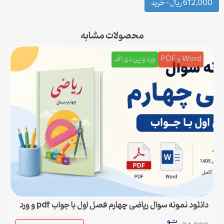
612,000 ریال – خرید
محصولات مشابه
Word و PDF
ورد و پی دی اف
دانلود نمونه سوال ریاضی چهارم فصل اول با جواب pdf و ورد