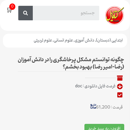
0
🛒
ابتدایی (دبستان)
,
دانش آموزی
,
علوم انسانی
,
علوم تربیتی
چگونه توانستم مشکل پرخاشگری را در دانش آموزان
(رضا-امیر رضا) بهبود بخشم؟
فرمت فایل دانلودی : doc
قیمت : 61,200
افزودن به سبد خرید