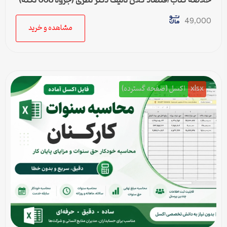
خلاصه کتاب اقتصاد کلان تالیف دکتر نظری (جزوه 668 نکته)
49,000
مشاهده و خرید
xlsx
اکسل (صفحه گسترده)