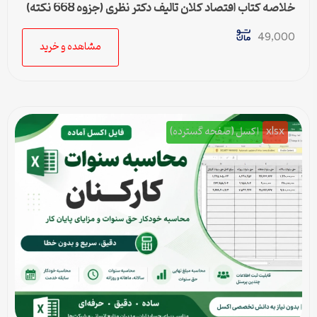
خلاصه کتاب اقتصاد کلان تالیف دکتر نظری (جزوه 668 نکته)
49,000
مشاهده و خرید
xlsx
اکسل (صفحه گسترده)