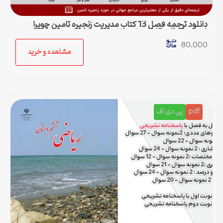
دانلود ترجمه فصل 13 کتاب مدیریت زنجیره تامین چوپرا
(Sunil Chopra) | حمل و نقل در زنجیره تامین
80,000
مشاهده و خرید
pdf
پی دی اف