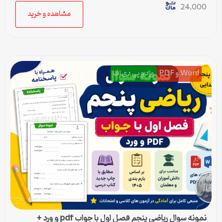
24,000
مشاهده و خرید
Word و PDF
ورد و پی دی اف
نمونه سوال ریاضی پنجم فصل اول با جواب pdf و ورد +