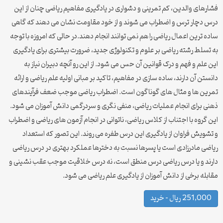
فشارهای والدین، کم تمرینی و دشواری در یادگیری مفاهیم ریاضی چنان از این
درس دچار ترس و اضطراب می شوند و از خود مقاومت نشان می دهند که گاهی
ساده ترین اعمال ریاضی را هم نمی توانند انجام دهند.در حالی که امروزه با توجه
به تسلط رشته ریاضی بر علوم و تکنولوژی جدید، ضرورت بیشتری برای یادگیری
این علم و فهم و درک قوانین آن حس می شود. از این رو آنچه دبیران نیاز به
دانستن آن دارند، ساده سازی در مفاهیم، تاکید بر مبانی اولیه علم ریاضی و ارائه
تمرین ها و مثال های گوناگون است. اضطراب ریاضی موجب ضعف فرآیندهای
ذهنی برای انجام عملیات ریاضی، منفی نگری و سردرگمی دانش آموزان می شود.
این گروه با اجتناب از کلاس ریاضی، ناتوانی در انجام آزمون های ریاضی و اضطراب
و تشویش فراوان از یادگیری این درس طفره می روند. این تصور که استعداد
ریاضی مادرزادی است یا پسرها نسبت به دخترها عملکرد بهتری در درس ریاضی
دارند و یا درس ریاضی درس منطق است، نه درس خلاقیت موجب عقب نشینی و
مقابله برخی از دانش آموزان از یادگیری علم ریاضی می شود.
251,000 ریال – خرید