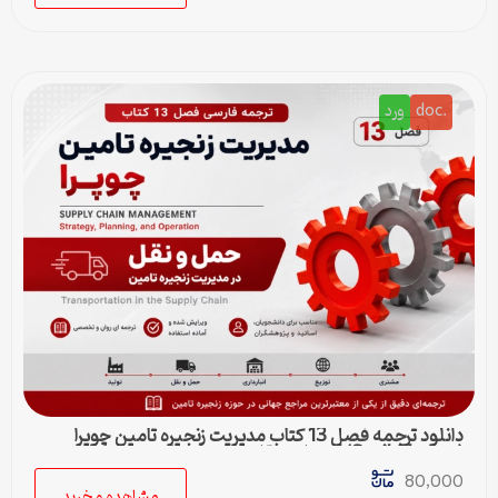
.doc
ورد
دانلود ترجمه فصل 13 کتاب مدیریت زنجیره تامین چوپرا
(Sunil Chopra) | حمل و نقل در زنجیره تامین
80,000
مشاهده و خرید