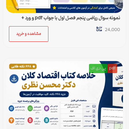
نمونه سوال ریاضی پنجم فصل اول با جواب pdf و ورد +
پاسخنامه
24,000
مشاهده و خرید
pdf
پی دی اف