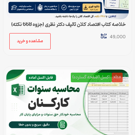
خلاصه کتاب اقتصاد کلان تالیف دکتر نظری (جزوه 668 نکته)
49,000
مشاهده و خرید
xlsx
اکسل (صفحه گسترده)