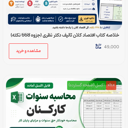
خلاصه کتاب اقتصاد کلان تالیف دکتر نظری (جزوه 668 نکته)
49,000
مشاهده و خرید
xlsx
اکسل (صفحه گسترده)