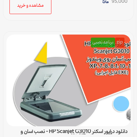
95,000
مشاهده و خرید
zip
برنامه نصبی
دانلود درایور اسکنر HP Scanjet G3010 – نصب آسان و
سریع برای ویندوزهای XP تا 11