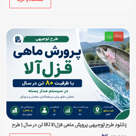
doc
ورد
دانلود طرح توجیهی پرورش ماهی قزل‌آلا 80 تن در سال | طرح
آماده Word قابل ویرایش