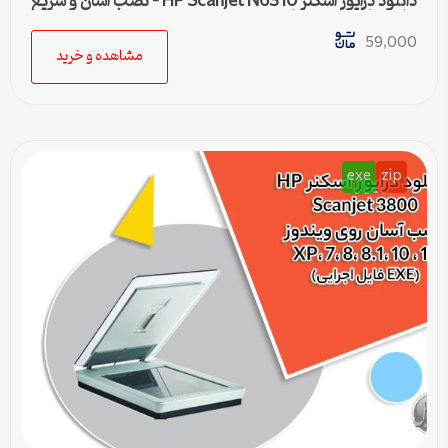
دانلود درایور اسکنر HP Scanjet N6310 – نصب آسان و سریع
برای تمامی ویندوزها
59,000
مشاهده و خرید
exe
zip