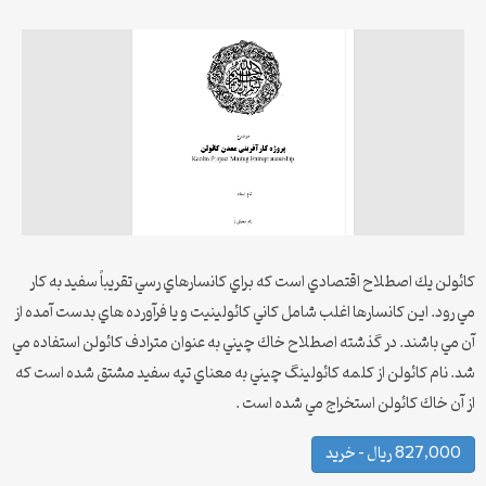
كائولن يك اصطلاح اقتصادي است كه براي كانسارهاي رسي تقريباً سفيد به كار
مي رود. اين كانسارها اغلب شامل كاني كائولينيت و يا فرآورده هاي بدست آمده از
آن مي باشند. در گذشته اصطلاح خاك چيني به عنوان مترادف كائولن استفاده مي
شد. نام كائولن از كلمه كائولينگ چيني به معناي تپه سفيد مشتق شده است که
از آن خاك كائولن استخراج مي شده است .
827,000 ریال – خرید