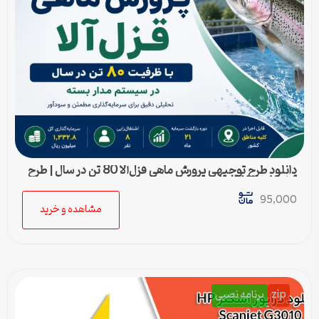
دانلود طرح توجیهی پرورش ماهی قزل‌آلا 80 تن در سال | طرح
آماده Word قابل ویرایش
95,000
مشاهده و خرید
zip
برنامه نصبی