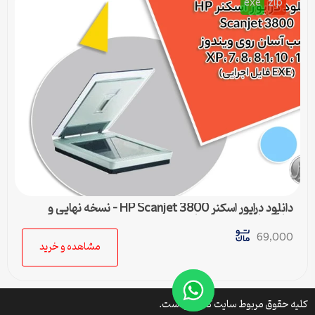
exe
zip
دانلود درایور اسکنر HP Scanjet 3800 – نسخه نهایی و
سازگار با تمام ویندوزها
69,000
مشاهده و خرید
کلیه حقوق مربوط سایت کتافایل است.