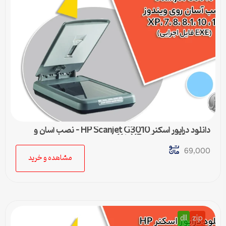
دانلود درایور اسکنر HP Scanjet G3010 – نصب آسان و
سریع برای ویندوزهای XP تا 11
69,000
مشاهده و خرید
dll
zip