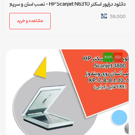
دانلود درایور اسکنر HP Scanjet N6310 – نصب آسان و سریع
برای تمامی ویندوزها
59,000
مشاهده و خرید
exe
zip