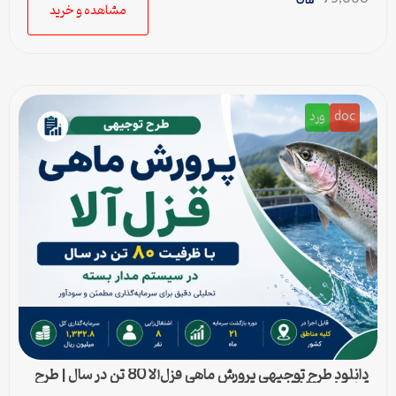
مشاهده و خرید
doc
ورد
دانلود طرح توجیهی پرورش ماهی قزل‌آلا 80 تن در سال | طرح
آماده Word قابل ویرایش