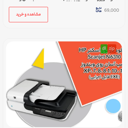
سریع برای ویندوزهای XP تا 11
69,000
مشاهده و خرید
dll
zip