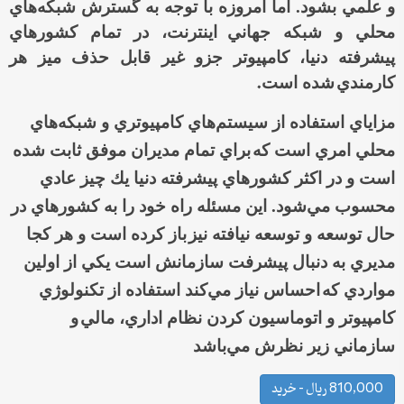
و علمي بشود. اما امروزه با توجه به گسترش شبكه‌هاي
محلي و شبكه جهاني
اينترنت، در تمام كشورهاي
پيشرفته دنيا، كامپيوتر جزو غير قابل حذف ميز هر
.
كارمندي
شده است
مزاياي استفاده از سيستم‌هاي كامپيوتري و شبكه‌هاي
محلي امري است كه
براي تمام مديران موفق ثابت شده
است و در اكثر كشورهاي پيشرفته دنيا يك چيز عادي
محسوب مي‌شود. اين مسئله راه خود را به كشورهاي در
حال توسعه و توسعه نيافته نيز
باز كرده است و هر كجا
مديري به دنبال پيشرفت سازمانش است يكي از اولين
مواردي كه
احساس نياز مي‌كند استفاده از تكنولوژي
كامپيوتر و اتوماسيون كردن نظام اداري، مالي
و
سازماني زير نظرش مي‌باشد
810,000 ریال – خرید