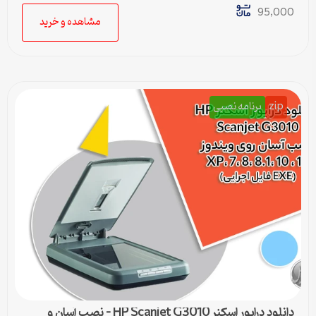
95,000
مشاهده و خرید
zip
برنامه نصبی
دانلود درایور اسکنر HP Scanjet G3010 – نصب آسان و