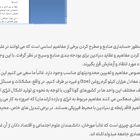
دن مفاهیم و عقاید بنیادین برای بودجه بندی منابع وسیع در نظر گرفت. با این وجود،
ورد انتقاد و آزمایش قرار بگیرند.
خصوص مفاهیم و تعیین محدودیتهای مناسب وجود دارد. غالباً ما سعی می کنیم این آشف
قبیل واحد اندازه گیری انرژی الکتریکی وات- ساعت (Whel) ، واحد معادل هزاران کیلو گرم رو
ف مختلف این واحد ها در کشورهای گوناگون، با توجه به نحوه ی تولید اشکال انرژی ا
غلطی منعکس می کنند مفاهیم مربوط به انرژی و بازده (راندمان) که امروزه به کار می 
هیم فاقد رابطه ی بنیادین با محیط فیزیکی هستند. در برخی تبدیل های خاص، محیط ا
ادی چیزی است که غالباً مورخان، دانشمندان علوم اجتماعی و اقتصاد دانان از آن غف
تصادی جامعه مبذولداشته اند.