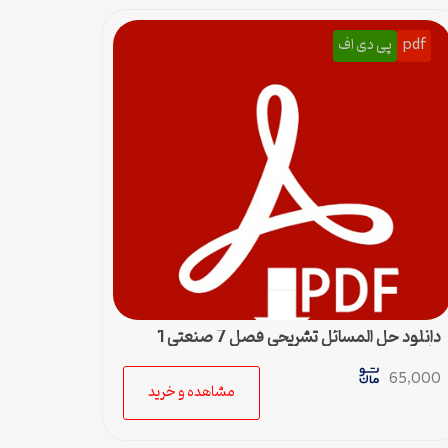
pdf
پی دی اف
دانلود حل المسائل تشریحی فصل 7 صنعتی 1
عثمانی
65,000
مشاهده و خرید