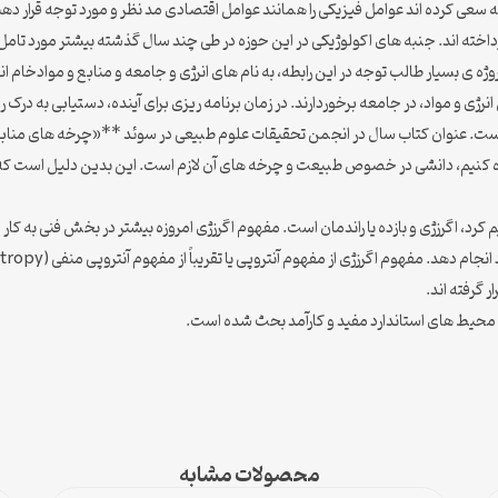
 که سعی کرده اند عوامل فیزیکی را همانند عوامل اقتصادی مد نظر و مورد توجه قرار دهن
داخته اند. جنبه های اکولوژیکی در این حوزه در طی چند سال گذشته بیشتر مورد تامل 
سی (Secretariat of Futurobgical Studies) ، دو پروژه ی بسیار طالب توجه در این رابطه، به نام های انرژی و جامع
ژی و مواد، در جامعه برخوردارند. در زمان برنامه ریزی برای آینده، دستیابی به درک روز
فته است. عنوان کتاب سال در انجمن تحقیقات علوم طبیعی در سوئد **«چرخه های من
تفاده کنیم، دانشی در خصوص طبیعت و چرخه های آن لازم است. این بدین دلیل است که 
 کرد، اگرزژی و بازده یا راندمان است. مفهوم اگرزژی امروزه بیشتر در بخش فنی به ک
هوم آنتروپی یا تقریباً از مفهوم آنتروپی منفی (negentropy) ، که در این بسیار مفید است، ریشه گرفته است.
محصولات مشابه