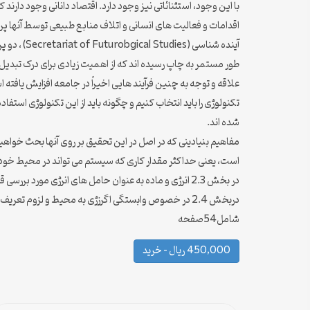
با این وجود، استثنائاتی نیز وجود دارد. اقتصاد دانانی وجود دارند
اقدامات و فعالیت های انسانی و اتلاف منابع طبیعی توسط آنها پر
آینده شنا
طور مستمر به چاپ رسیده اند که از اهمیت زیادی برای درک تبدیل انر
علاقه و توجه به چنین فرآیند هایی اخیراً در جامعه افزایش یا
تکنولوژی را باید انتخاب کنیم و چگونه باید از این تکنولوژی اس
شده اند.
مفاهیم بنیادینی که در اصل در این تحقیق بر روی آنها بحث خواهیم
است، یعنی حداکثر مقدار کاری که سیستم می تواند در محیط خود انجام دهد. مفهوم اگرزژی از مف
در بخش 2.3 انرژی و ماده به عنوان حامل های انرژی مورد بررسی قرار گرفته اند.
دربخش 2.4 در خصوص وابستگی اگرزژی به محیط و لزوم تعریف محیط های استاندارد مفید و کارآمد بحث شده است.
شامل54صفحه
450,000 ریال – خرید