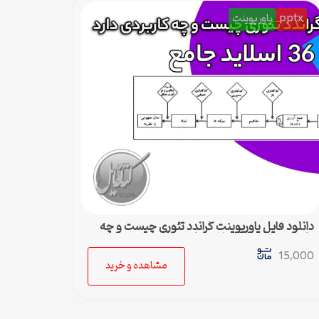
pptx
پاورپوینت
دانلود فایل پاورپوینت گراندد تئوری چیست و چه
کاربردی دارد – 36 اسلاید جامع
15,000
مشاهده و خرید