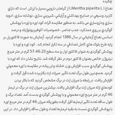
چکيده
نعناع ( Mentha piperita L.) از گياهان دارويي بسيار با ارزش است که داراي
کاربرد وسيعي در صنايع بهداشتي و آرايشي ،شيريني سازي ، نوشابه سازي، ادويه
سازي وداروسازي می باشد. به منظور مقايسه اثرات كود اوره و اوره با پوشش
گوگردي بر روي عملكرد، جدب عناصر ، خصوصيات اكوفيزيولوژيك و درصد
اسانس نعناع آزمايشي در سال 1386 انجام گرديد. آزمايش به صورت فاکتوریل بر
پایه طرح بلوک هاي کامل تصادفي در سه تکرار انجام شد . کود اوره و اوره با
پوشش گوگردی به عنوان فاکتور اول و سه سطح 57،46،23 گرم در متر مربع
نيتروژن خالص بعنوان فاکتور دوم در نظر گرفته شد. نتايج نشان داد که اوره با
پوشش گوگردي سبب افزايش وزن خشك و تر ريشه در مقايسه با اوره معمولي
گرديد. همچنين طول برگ تحت تاثير ميزات ازت بكاربرده شده قرار گرفت و
افزایش يافت. در رابطه با ميزان ازت در برگ مشخص گرديد كه با بكار بردن
كودهاي ازته ميزان ازت برگ افزايش یافت. بيشترين ميزان ازت در برگ در تيمار
46 گرم در متر مربع اوره معمولي و با پوشش گوگردي بدست آمد. تعداد برگ و
طول ساقه تحت تاثير تيمارها قرار گرفت بطوريكه ميزان 46 گرم در متر مربع اوره
با پوشش گوگردي نسبت به بقيه تيمارها تعداد و طول ساقه را افزایش داد. در اين