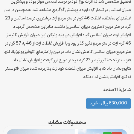
تحقيق مشخص شد كه اثرات نوع كود بر درصد اسانس موثر بوده و بيشترين
ميزان اسانس در تيمار كود اوره با پوشش گوگردي مشاهد شد. همچنین در بين
غلظتهاي مختلف، غلظت 46 گرم در متر مربع ازت بيشترين درصد اسانس و 23
گرم در متر مربع كمترين ميزان اسانس را داشت. بنابراين مشخص گردید با
افزايش ازت ميزان اسانس گياه افزايش مي يابد وليكن اين ميزان افزايش تا تیمار
46 گرم ازت در متر مربع تاثير گذار بود و با افزايش غلظت ازت از 46 به 57 گرم در
متر مربع ميزان اسانس كاهش نشان داد. در بين پارامترهاي اكوفيزيولوژيك تنها
فتوسنتز تحت تاثير تيمار 23 گرم در متر مربع قرار گرفت و افزایش نشان داد.
نتايج نشان داد كه با افزايش ميزان غلظت كود ازت بكاربرده شده ميزان فتوسنتز
نه تنها افزايش نشان نداد بلكه
شامل115صفحه
630,000 ریال – خرید
محصولات مشابه