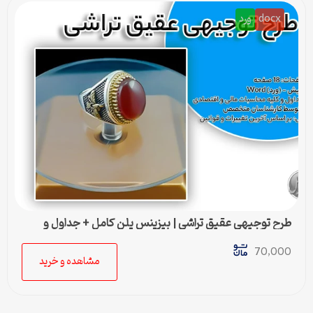
docx
ورد
طرح توجیهی عقيق تراشی | بیزینس پلن کامل + جداول و
محاسبات مالی
70,000
مشاهده و خرید