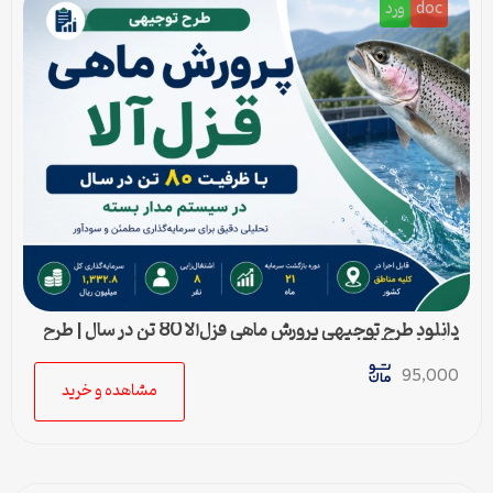
doc
ورد
دانلود طرح توجیهی پرورش ماهی قزل‌آلا 80 تن در سال | طرح
آماده Word قابل ویرایش
95,000
مشاهده و خرید