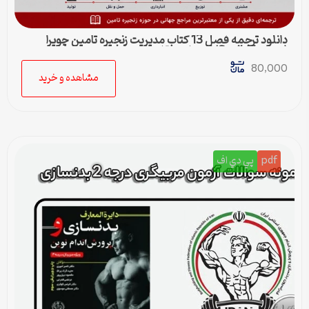
دانلود ترجمه فصل 13 کتاب مدیریت زنجیره تامین چوپرا
(Sunil Chopra) | حمل و نقل در زنجیره تامین
80,000
مشاهده و خرید
pdf
پي دي اف