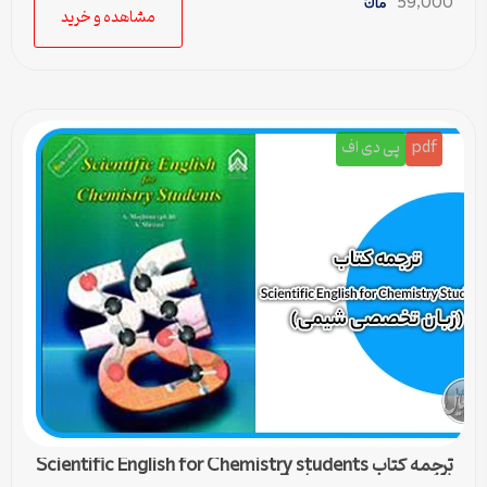
59,000
مشاهده و خرید
pdf
پی دی اف
ترجمه کتاب Scientific English for Chemistry students
(زبان تخصصی شیمی) – 5