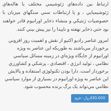
ارتباط بين داده‌هاي ژئوشيمي مختلف يا هاله‌هاي
ژئوشيميايي ، و يا ارتباطات سني سنگهاي ميزبان با
خصوصيات ژنتيکي و منشاء ذخاير اورانيوم قادر خواهند
بود حتي ذخاير نهفته و ناپيدا را نيز پيش بيني کنند.
امروز عناصر راديو اکتيو از نقش و اهميت روز افزوني
برخوردار مي‌باشند به طوريکه اين عناصر به ويژه
اورانيوم از جايگاه ويژه‌اي در زمينه مسائل سياسي
نظامي ، توليد انرژي ، اقتصادي ، پزشکي و کشاورزي
برخوردار است. دارا بودن تکنولوژي استفاده و پالايش
اين عناصر به ويژه اورانيوم در بسياري از موارد سياسي
نظامي مي‌تواند يک برگ برنده محسوب شود.
630,000 ریال – خرید