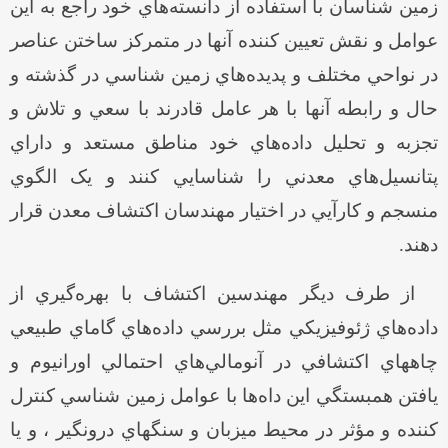
زمين شناسان با استفاده از دانسته‌هاي خود راجع به اين
عوامل و نقش تعيين کننده آنها در متمرکز ساختن عناصر
در نواحي مختلف و پديده‌هاي زمين شناسي در گذشته و
حال و رابطه آنها با هر عامل قادرند با سعي و تلاش و
تجزبه و تحليل داده‌هاي خود مناطق مستعد و داراي
پتانسيل‌هاي معدني را شناسايي کنند و يک الگوي
منسجم و کارآيي در اختيار مهندسان اکتشاف معدن قرار
دهند.
از طرف ديگر مهندسين اکتشاف با بهره‌گيري از
داده‌هاي ژئوفيزيکي مثل بررسي داده‌هاي گاماي طبيعي
چاههاي اکتشافي در آنومالي‌هاي احتمالي اورانيوم و
يافتن همبستگي اين داه‌ها با عوامل زمين شناسي کنترل
کننده و مؤثر در محيط ميزبان و سنگهاي درونگير ، و يا