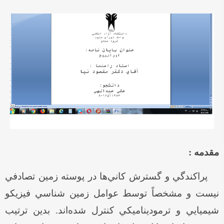
مقدمه :
پراکندگي و گسترش کاني‌ها در پوسته زمين تصادفي
نيست و مشخصاً توسط عوامل زمين شناسي فيزيکو
شيميايي و ترموديناميکي کنترل شده‌اند. بدين ترتيب