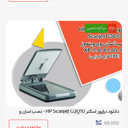
zip
برنامه نصبی
دانلود درایور اسکنر HP Scanjet G3010 – نصب آسان و
سریع برای ویندوزهای XP تا 11
69,000
مشاهده و خرید