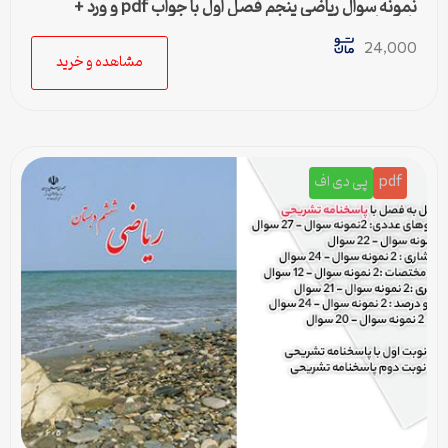
نمونه سوال ریاضی پنجم فصل اول با جواب pdf و ورد +
پاسخنامه
24,000
مشاهده و خرید
pdf
پی دی اف