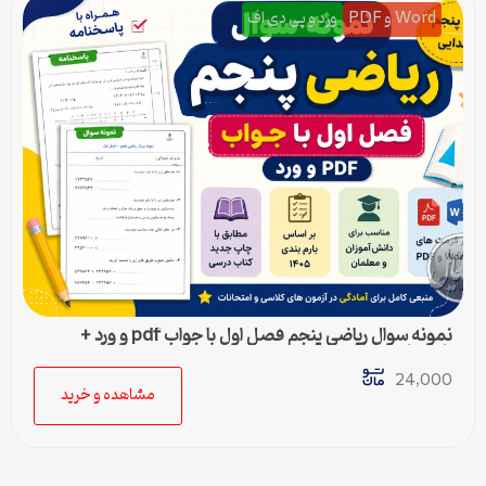
Word و PDF
ورد و پی دی اف
نمونه سوال ریاضی پنجم فصل اول با جواب pdf و ورد +
پاسخنامه
24,000
مشاهده و خرید