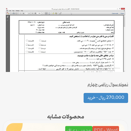
نمونه سوال ریاضی چهارم
270,000 ریال – خرید
محصولات مشابه
Word و PDF
ورد و پی دی اف