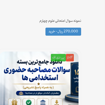
نمونه سوال امتحانی علوم چهارم
270,000 ریال – خرید
pdf
پی دی اف