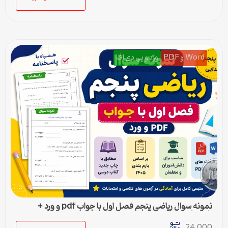
Word و PDF
ورد و پی دی اف
نمونه سوال ریاضی پنجم فصل اول با جواب pdf و ورد +
پاسخنامه
24,000