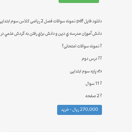
دانلود فایل pdf نمونه سوالات فصل 2 ریاضی کلاس سوم ابتدایی که شامل 2 صفحه و 11 سوال است ، یکی از سوالات برای نمونه در پایین آمده است.
دانش آموزان مدرسه ي دين و دانش براي رفتن به گردش علمي در ده صف ده نفري ايستادند و در كنار آن ها 4 دا
? نمونه سوالات امتحانی?
?? درس دوم
✍️ پایه سوم ابتدایی
? 11 سوال
? 2 صفحه
270,000 ریال – خرید