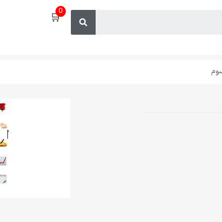
0
🛒
سوم