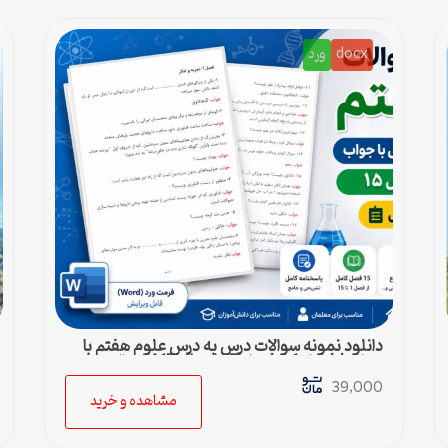
docx
ورد
دانلود نمونه سوالات درس به درس علوم هفتم با
جواب | فصل 1 تا فصل 15 (ورد) – 415 سوال
39,000
مشاهده و خرید