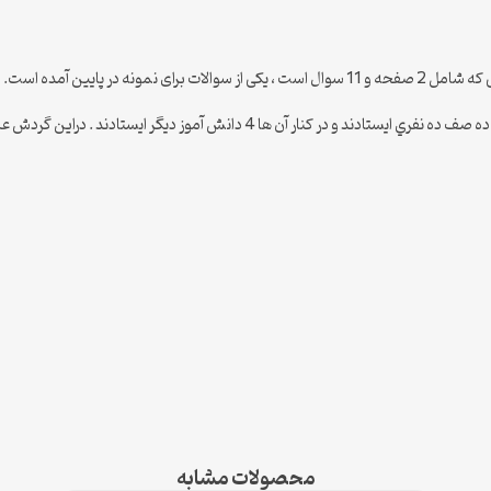
نش آموز ديگر ايستادند . دراين گردش علمي چند نفر شركت مي كنند ؟
محصولات مشابه