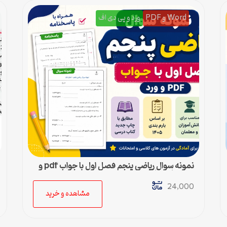
Word و PDF
ورد و پی دی اف
نمونه سوال ریاضی پنجم فصل اول با جواب pdf و
ورد + پاسخنامه
24,000
مشاهده و خرید