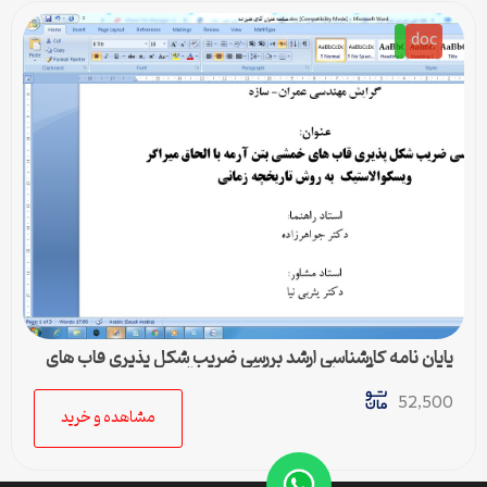
doc
پایان نامه کارشناسی ارشد بررسی ضریب شکل پذیری قاب های
خمشی بتن آرمه با الحاق میراگر ویسکوالاستیک به روش
تاریخچه زمانی
52,500
مشاهده و خرید