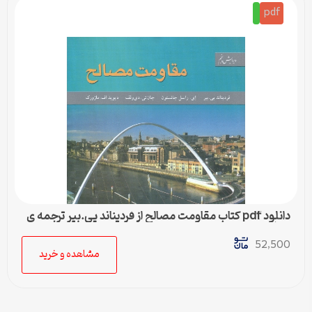
pdf
دانلود pdf کتاب مقاومت مصالح از فرديناند پی.بير ترجمه ی
بهرام پوستی
52,500
مشاهده و خرید