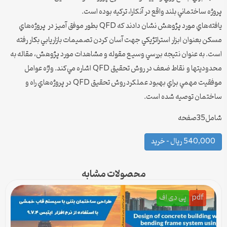
پروژه ساختماني بلند واقع در آنكارا، تركيه بوده است.
يافته‌هاي مورد پژوهش نشان دادند كه QFD بطور موفق آميز در پروژه‌هاي
مسكن بعنوان ابزار استراتژيكي جهت آسان كردن تصميمات بازاريابي بكار رفته
است. به عنوان نتيجه بررسي وسيع مقوله و مشاهدات مورد پژوهش، مقاله به
محدوديتها و نقاط ضعف در روش تحقيق QFD اشاره مي‌كند. واژه عوامل
موفقيت مهمي براي بهبود عملكرد روش تحقيق QFD در پروژه‌هاي راه و
ساختمان توصيه شده است.
شامل35صفحه
540,000 ریال – خرید
محصولات مشابه
pdf
پی دی اف