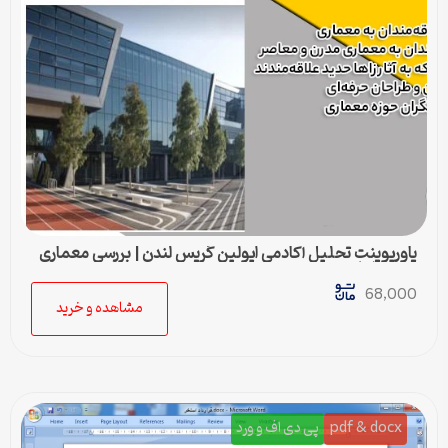
پاورپوینت تحلیل آکادمی ایولین گریس لندن | بررسی معماری
مدرن زاها حدید
68,000
مشاهده و خرید
pdf & docx
پی دی اف و ورد