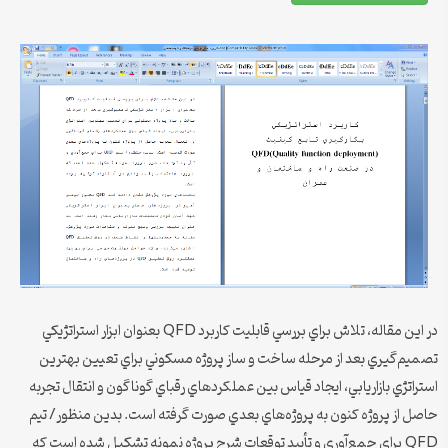
در اين مقاله، تلاش براي بررسي قابليت كاربرد QFD بعنوان ابزار استراتژيكي
تصميم‌گيري بعد از مرحله ساخت و ساز پروژه مسكوني براي تعيين بهترين
استراتژي بازاريابي، ايجاد قياس بين عملكردهاي رقباي گوناگون و انتقال تجربه
حاصل از پروژه كنون به پروژه‌هاي بعدي صورت گرفته است. بدين منظور/ تيم
QFD براي جمع‌آوري و تأييد توقعات شرح پروژه نمونه تشكيل شده است كه