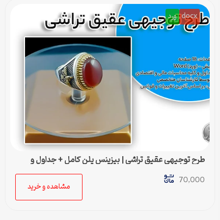
docx
ورد
طرح توجیهی عقيق تراشی | بیزینس پلن کامل + جداول و
محاسبات مالی
70,000
مشاهده و خرید