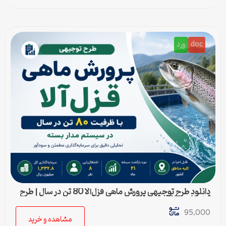
doc
ورد
دانلود طرح توجیهی پرورش ماهی قزل‌آلا 80 تن در سال | طرح
آماده Word قابل ویرایش
95,000
مشاهده و خرید