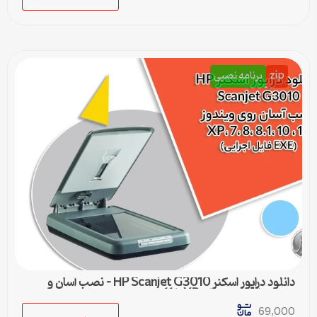
zip
برنامه نصبی
دانلود درایور اسکنر HP Scanjet G3010 – نصب آسان و
سریع برای ویندوزهای XP تا 11
69,000