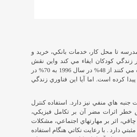
درسه تا محل كار، خدمات بانكي، خريد و
زندگي كودكان ايفاء مي كند واين نقش
بسرعت در حال افزايش است. بطوريكه تعداد كودكان 17-2 سال كه كامپيوتر را در منزل استفاده مي كنند از 48% در سال 1996 به 70% در
ز اينترنت نيز از 15% به 52% دراين دور‌ه 5 ساله افزايش پيدا كرده است. اما آيا اين فناوري زندگي
 جنبه هاي منفي نيز دارد. استفاده كنترل
رض خطر اثرات مضر آن بر تكامل فيزيكي،
چاقي، اثر بر مهارتهاي اجتماعي، مشكلات
ثبتي دارد . با رعايت نكاتي هنگام استفاده