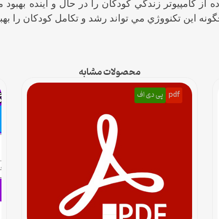
 از كامپيوتر زندگي كودكان را در حال و آينده بهبود م
ه اين تكنووژي مي تواند رشد و تكامل كودكان را بهبو
محصولات مشابه
pdf
پی دی اف