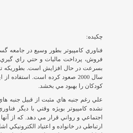
چكيده:
فناوري كامپيوتر بطور وسيع در جامعه گس
فروش، پرداخت ماليات و حتي راي گيري 
كودكان را بهبود مي بخشد.
علي رغم جنبه هاي مثبت از قبيل جنبه هاي 
نشده كامپيوتر بويژه وقتي با ديگر فناو
اجتماعي و رواني قرار مي دهد. كه از آنه
ارتباطي در خانواده و اعتياد الكترونيكي اش