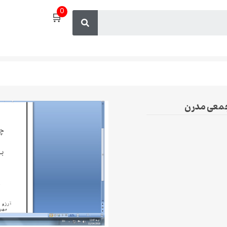
0
🛒
 جمعی مدرن