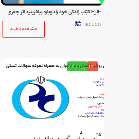
PDF کتاب زندگی خود را دوباره بیافرینید اثر جفری
یانگ و ژانت کلوسکو
80,000
مشاهده و خرید
pdf
پی دی اف