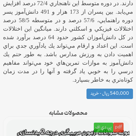
دارند. در دوره متوسط اين ناهنجاري 72/4 درصد افزايش
مي‌يابد. بين پسران از 173 هزار و 491 دانش‌آموز پسر
دوره راهنمايي، 57/6 درصد و در متوسطه 58/5 درصد
اختلالات فيزيكي و اسكلتي دارند. ميانگين اين اختلالات
در كل دانش‌آموزان كشور حدود 64 درصد برآورد شده
است. اين اعداد و ارقام مي‌تواند يك يادآوري جدي براي
اهميت دادن به ورزش مدارس باشد. به طور حتم يك
دانش‌آموز به موازات تمرين‌هاي خود مي‌تواند مفاهيم
درسي را به خوبي ياد گرفته و آنها را در مدت زمان
كوتاه‌تري به خاطر بسپارد.
540,000 ریال – خرید
محصولات مشابه
pdf
پي دي اف