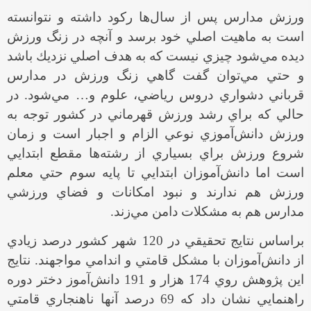
ورزش مدارس پس از سال‌ها ركود داشته و نتوانسته
است به ماهيت اصلي خود برسد و آنچه در زنگ ورزش
ديده مي‌شود چيزي نيست كه به هدف اصلي نزديك باشد
و حتي مي‌توان گفت گاهي زنگ ورزش در مدارس
قرباني دشواري دروس رياضي‌، علوم و… مي‌شود. در
حالي كه براي رشد ورزش قهرماني در كشور توجه به
ورزش دانش‌آموزي نوعي الزام و اجبار است و زمان
شروع ورزش براي بسياري از رشته‌ها مقطع ابتدايي
است اما دانش‌آموزان ابتدايي تا پايه سوم حتي معلم
ورزش هم ندارند و نبود امكانات و فضاي ورزشي
مدارس هم به مشكلات دامن مي‌زند.
براساس نتايج تحقيقي در 120 شهر كشور درصد زيادي
از دانش‌آموزان با مشكل قامتي و اندامي مواجهند. نتايج
اين پژوهش روي 174 هزار و 191 دانش‌آموز دختر دوره
راهنمايي نشان داد كه 69 درصد آنها ناهنجاري قامتي