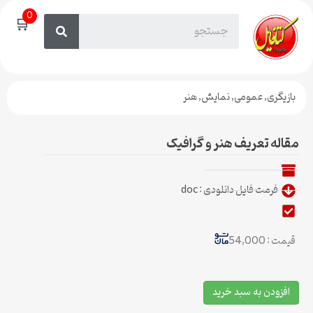
0
🛒
بازیگری
,
عمومی
,
نمایش
,
هنر
مقاله تعریف هنر و گرافیک
فرمت فایل دانلودی : doc
قیمت : 54,000
افزودن به سبد خرید