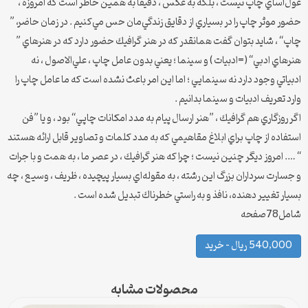
غول‌آساي چاپ نيست ، بلكه به عكس ، دقيقا به همين خاطر است كه امروزه ،
حضور موثر چاپ را در بسياري از دقايق زندگي‌مان حس مي‌كنيم . در زمان حاضر، ”
چاپ“ ، شايد بتوان گفت همانقدر كه در هنر گرافيك حضور دارد كه در هنرهاي ”
هنرهاي ادبي“ (=ادبيات ) و سينما ؛ يعني بدون عامل چاپ ، علي‌‌الاصول ، نه
ادبياتي وجود دارد نه سينمايي ؛ اما اين امر باعث نشده است كه ما عامل چاپ را
وارد تعريف ادبيات و سينما بدانيم .
اگر روزگاري هم گرافيك ، ”هنر ارسال پيام به مدد امكانات چاپي“ بود ، و يا ”فن
استفاده از چاپ براي ابلاغ مقاهيمي كه به مدد كلمات و تصاوير قابل ارائه هستند
“ …. امروز ديگر چنين نيست ؛ چرا كه هنر گرافيك ، در عصر ما ، به همت و با جرات
و جسارت سرداران بزرگ اين رشته ، به مقوله‌اي بسيار پيچيده ، ظريف ، وسيع ، چه
بسيار تغيير دهنده، نافذ و به راستي خطرناك تبديل شده است .
شامل78صفحه
540,000 ریال – خرید
محصولات مشابه