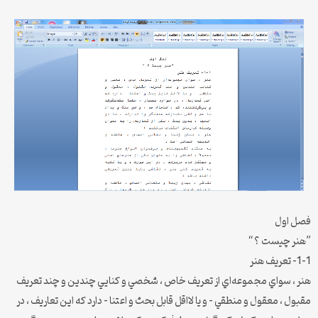
فصل اول
”هنر چيست ؟ “
1-1- تعريف هنر
هنر ، سواي مجموعه‌اي از تعريف خاص ، شخصي و كنايي چندين و چند تعريف
مقبول ، معقول و منطقي – و يا لااقل قابل بحث و اعتنا – دارد كه اين تعاريف ، در