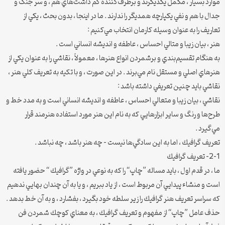
موارد بسيار ، مكمل يكديگرند و برطرف‌كننده كم داشت‌هاي هم ، و سر جنگ و
جدال با هم و نفي يكپارچه همديگر را ندارند . ما در اينجا ، بدون بحث ، يكي از
تعاريف را به عنوان وسيله كارمان انتخاب مي‌كنيم :
هنر ، بيان زيبا و متالي احساس ، عاطفه و انديشه انساني است .
به هنگام تقسيم‌بندي و برشمردن انواع هنرها ، معمولاً ، نقاشي را به عنوان يكي از
هنرهاي اصلي و مستقل نام مي‌برند . در اين صورت ، و با تكيه به تعريف كلي هنر ،
نقاشي بايد چنين تعريفي داشته باشد :
نقاشي ، بيان زيبا و متعالي احساس ، عاطفه و انديشه انساني است و به مدد خط و
طرح‌ها و رنگ و ساير ابزارهايي كه به نام اين هنر مورد استفاده هنرمند قرار
مي‌گيرد .
تعريف گرافيك ، اما به اين سادگي‌ها نيست – چه هنر باشد ، چه نباشد .
2-1- تعريف گرافيك
ما ، در قدم اول ، بايد مساله ”چاپ“ را كه به نوعي در واژه ”گرافيك “ حضور يافته
است و منشاء پيدايي آن مربوط است ، از ياد ببريم ، و يا به آن چندان بهايي ندهيم
كه سراسر تعريف هنر گرافيك را زير سلطه خود بگيرد ، بفشارد ، و به آن خط بدهد .
حذف عامل ”چاپ“ از مفهوم و تعريف گرافيك ، به معناي كوچك شمردن فن