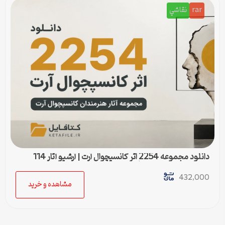
rar
نقاشي
دانلود مجموعه 2254 اثر کانسپچوال آرت | آرشیو آثار 114
هنرمند برجسته هنر مفهومی
432,000
مشاهده و خرید