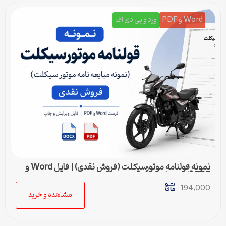
Word و PDF
ورد و پی دی اف
نمونه قولنامه موتورسیکلت (فروش نقدی) | فایل Word و
PDF قابل ویرایش
194,000
مشاهده و خرید