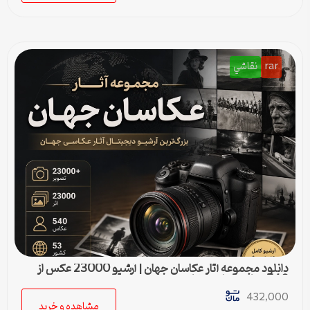
rar
نقاشي
دانلود مجموعه آثار عکاسان جهان | آرشیو 23000 عکس از
540 عکاس مطرح دنیا
432,000
مشاهده و خرید