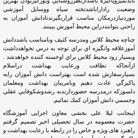
بايدتميزوپاكيزه باشدازنظرروشنايي ونورگيربودن بهترين
وضعيت راداراباشدتخته سياه ووسايل آموزشي
موردنيازدرمكان مناسب قراربگيرندتادانش آموزان به
راحتي بتواننددراين محيط آموزش ببينند.
چناچه محيط كلاس ومدرسه كثيف ونامناسب باشددانش
آموزعلاقه وانگيزه اي براي توجه به درس نخواهدداشت
وبسيار زود محيط كلاس براي اوخسته كننده خواهدشد .
ازآنجاكه نظافت ورعايت بهداشت دراسلام
بسيارسفارش شده است بهتراست دانش آموزان رابه
پاكيزگي عادت دهيم وبامربيان بهداشت ومعلمان
دلسوزكه درمدرسه حضوردارندبه رشدوشكوفايي عقلي
وجسمي دانش آموزان كمك نمائيم.
اینجانب لیلا علی بخشی معاون اجرایی آموزشگاه
حضرت معصومه در سال تحصیلی اخیر تصمیم گرفتم
راهبرد های ویژه و خاص را در رابطه با رعایت بهداشت و