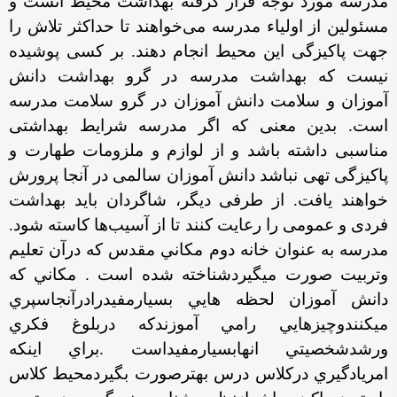
مدرسه مورد توجه قرار گرفته بهداشت محیط آنست و
مسئولین از اولیاء مدرسه می‌خواهند تا حداکثر تلاش را
جهت پاکیزگی این محیط انجام دهند. بر کسی پوشیده
نیست که بهداشت مدرسه در گرو بهداشت دانش
آموزان و سلامت دانش آموزان در گرو سلامت مدرسه
است. بدین معنی که اگر مدرسه شرایط بهداشتی
مناسبی داشته باشد و از لوازم و ملزومات طهارت و
پاکیزگی تهی نباشد دانش آموزان سالمی در آنجا پرورش
خواهند یافت. از طرفی دیگر، شاگردان باید بهداشت
فردی و عمومی را رعایت کنند تا از آسیب‌ها کاسته شود.
مدرسه به عنوان خانه دوم مكاني مقدس كه درآن تعليم
وتربيت صورت ميگيردشناخته شده است . مكاني كه
دانش آموزان لحظه هايي بسيارمفيدرادرآنجاسپري
ميكنندوچيزهايي رامي آموزندكه دربلوغ فكري
ورشدشخصيتي انهابسيارمفيداست .براي اينكه
امريادگيري دركلاس درس بهترصورت بگيردمحيط کلاس