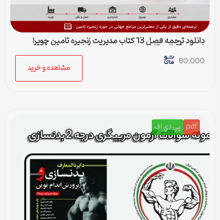
دانلود ترجمه فصل 13 کتاب مدیریت زنجیره تامین چوپرا
(Sunil Chopra) | حمل و نقل در زنجیره تامین
80,000
مشاهده و خرید
pdf
پي دي اف