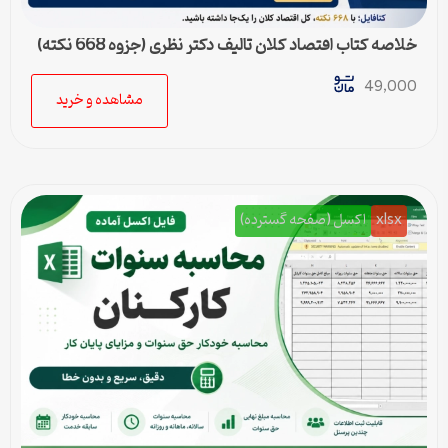
خلاصه کتاب اقتصاد کلان تالیف دکتر نظری (جزوه 668 نکته)
49,000
مشاهده و خرید
xlsx
اکسل (صفحه گسترده)