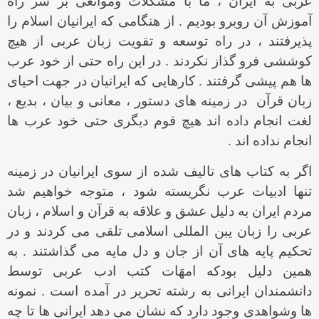
عربی به ایران ، ما با مشکلات وموانعی بر سر راه
آموزش آن روبرو بودیم . از هنگامی که ایرانیان اسلام را
پذیرفتند ، در راه توسعه و تقویت زبان عربی از هیچ
کوششی فرو گذاز نکردند . در این راه حتی از خود عرب
ها هم پیشی گرفتند . کارهایی که ایرانیان در جهت احیای
زبان قرآن در زمینه های دستور ، معانی و بیان ، بدیع ،
لغت انجام داده اند هیچ قوم دیگری حتی خود عرب ها
انجام نداده اند .
اگر به کتاب های تالیف شده از سوی ایرانیان در زمینه
تنها ادبیات عرب نگریسته شود ، متوجه خواهیم شد
مردم ایران به دلیل عشق و علاقه به قرآن و اسلام ، زبان
عربی را زبان یبن المللی اسلامی تلقی می کردند و در
تحکیم پایه های آن از جان و دل مایه می گذاشتند . به
همین دلیل بودکه امهَات کتب ادب عربی توسط
دانشمندان ایرانی به رشته تحریر در آمده است . نمونه
ها وشواهدی وجود دارد که نشان می دهد ایرانی ها تا چه