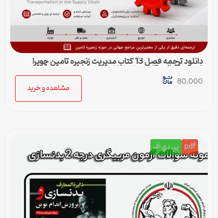
دانلود ترجمه فصل 13 کتاب مدیریت زنجیره تامین چوپرا
(Sunil Chopra) | حمل و نقل در زنجیره تامین
80,000
مشاهده و خرید
pdf
پي دي اف