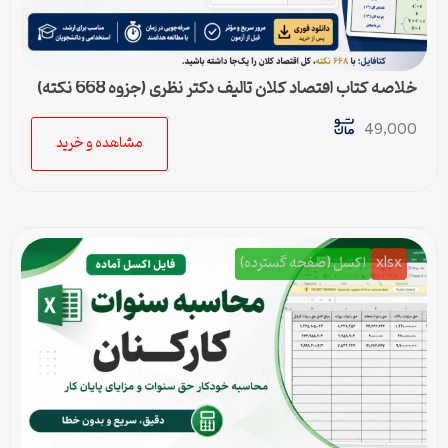
خلاصه کتاب اقتصاد کلان تالیف دکتر نظری (جزوه 668 نکته)
49,000
مشاهده و خرید
xlsx
اکسل (صفحه گسترده)