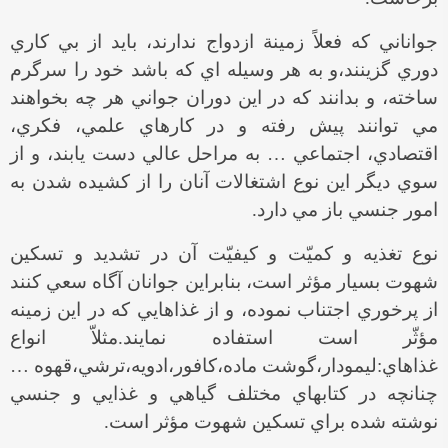
جواناني كه فعلاً زمينة ازدواج ندارند، بايد از بي كاري
دوري گزينند،و به هر وسيله اي كه باشد خود را سرگرم
ساخته، و بدانند كه در اين دوران جواني هر چه بخواهند
مي توانند پيش رفته و در كارهاي علمي، فكري،
اقتصادي، اجتماعي … به مراحل عالي دست يابند، و از
سوي ديگر اين نوع اشتغالات آنان را از كشيده شدن به
امور جنسي باز مي دارد.
نوع تغذيه و كميّت و كيفيّت آن در تشديد و تسكين
شهوت بسيار مؤثر است، بنابراين جوانان آگاه سعي كنند
از پرخوري اجتناب نموده، و از غذاهايي كه در اين زمينه
مؤثّر است استفاده نمايند.مثلاّ انواع
غذاهاي:ليمودار،گوشت ماده،كافور،ادويه،ترشي،قهوه …
چنانچه در كتابهاي مختلف گياهي و غذايي و جنسي
نوشته شده براي تسكين شهوت مؤثر است.