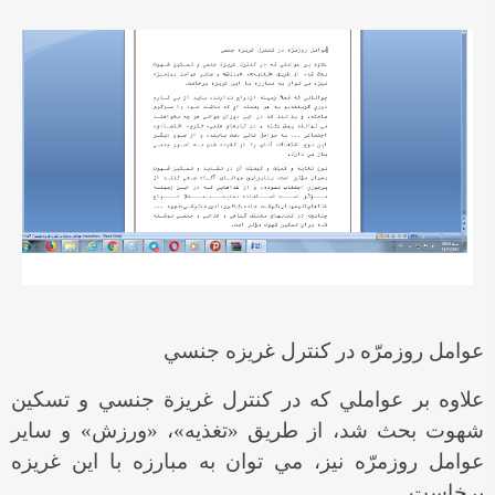
عوامل روزمرّه در كنترل غريزه جنسي
علاوه بر عواملي كه در كنترل غريزة جنسي و تسكين
شهوت بحث شد، از طريق «تغذيه»، «ورزش» و ساير
عوامل روزمرّه نيز، مي توان به مبارزه با اين غريزه
برخاست.