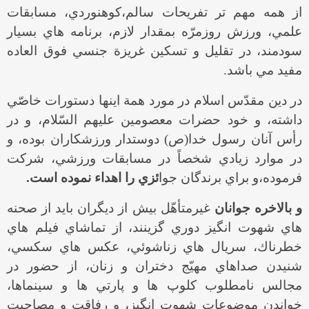
از همه مهم تر تفريحات سالم،كوهنوردي، مسابقات
علمي، ورزش روزمرّه بمقدار لازم، برنامه هاي بسيار
سودمند، در تقليل و تسكين غريزة جنسي فوق العاده
مفيد مي باشد.
در دين مقدّس اسلام در مورد همة اينها دستورات خاصّي
داشته، و خود حضرات معصومين عليهم السّلام، و در
رأس آنان رسول خدا(ص) دوستدار ورزشكاران بوده، و
در موارد زيادي شخصاً در مسابقات ورزشي، شركت
فرموده،و براي برندگان جوا
ئزي را اهداء نموده است.
و بالاخره جوانان
غيرمتأهّل بيش از ديگران بايد از صحنه
هاي شهوت انگيز دوري گزينند، از تماشاي فيلم هاي
خطرناك، سريال هاي زناشوئي، عكس هاي سكسي،
شنيدن صداهاي مهيّج دختران و زنان، از حضور در
مجالس نامطلوب كلوپ ها و پارتي ها و سينماها،
خواندن موضوعات شهوت انگيز، و رفاقت و مصاحبت