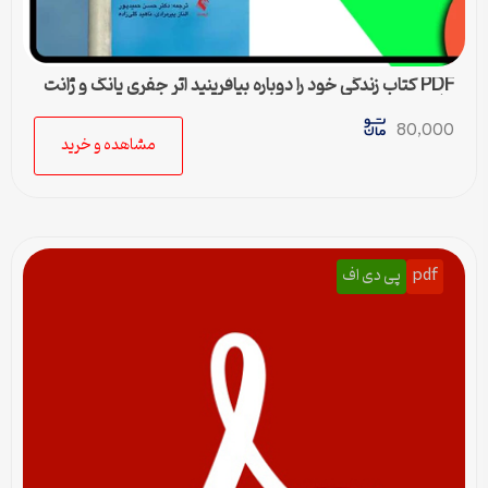
PDF کتاب زندگی خود را دوباره بیافرینید اثر جفری یانگ و ژانت
کلوسکو
80,000
مشاهده و خرید
pdf
پی دی اف