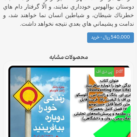
دوستان بوالهوس خودداري نمايند، و الّا گرفتار دام هاي
خطرناك شيطان، و شياطين انسان نما خواهند شد، و
ندامت و پشيماني هاي بعدي نتيجه نخواهد داشت.
540,000 ریال – خرید
محصولات مشابه
pdf
پی دی اف