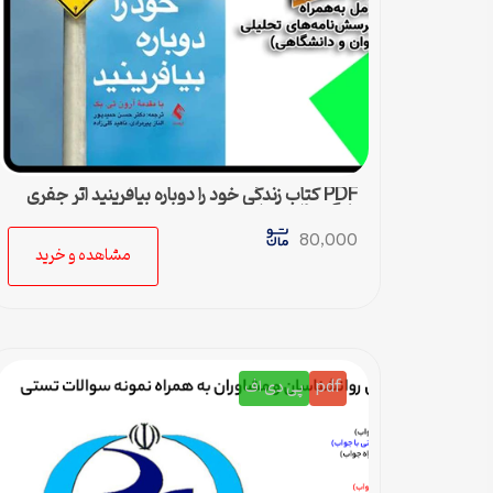
PDF کتاب زندگی خود را دوباره بیافرینید اثر جفری
یانگ و ژانت کلوسکو
80,000
مشاهده و خرید
pdf
پی دی اف