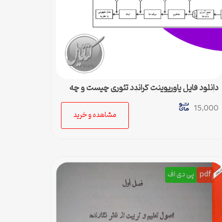
دانلود فایل پاورپوینت گراندد تئوری چیست و چه
کاربردی دارد – 36 اسلاید جامع
15,000
مشاهده و خرید
pdf
پی دی اف