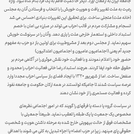
جامعه ایران به ارمغان آورد. دیگر حاکمیت قاعم به یک فرد بنام شاه نبود. واژه
رعیت به ملت تغییر یافت و هوییت خویش را با انتخاب و فرستادن آنان به مجلس
(خانه ملت) متجلی ساخت. برای تحقیق این تغییرات بنیادی احساس می شد
انسجام و مشارکت مردم در قالب احزاب می تواند در مبارزه بی امان با خصم
استبداد داخلی و استعمار خارجی ملت را یاری دهد. وآنان را در سرنوشت خویش
سهیم نماید. از مجلس دوم بعد از مشروطییت برای اولین باز دو حزب به مفهوم
جدید آم یعنی (اجتماعیون عامیون و اجتماعیون اعتدالیون)
حضور خود را اعلام نمودند و با فعالیت خود نقش موثری را در آگاهی مردم بر
حقوق حقه خود ایفا کردند. هرچند استبداد رضا خانی فعالیت احزاب را محدود و
منفعل ساخت. اما از شهریور ۱۳۲۰ با ایجاد فضای باز سیاسی احزاب مجددا وارد
عرصه سیاست شدند تا جاعیکه توانستند در همه ارکان حکومت و جامعه نفوذ
کرده و فعالیت مستمری را از خود نشان دهند
در سیاست گروه یا دسته یا فرقهای را گویند که در امور اجتماعی نظرهای
مخصوص یک جمعیت یا یک طبقه را تعقیب نماید. طبیعتاً جمعیتی با
مشخصات فوق از حالت بیهویتی خارج شده به مرحله داشتن هویت و شخصیت
حقوقی پای مینهد. زیرا در حزب اعضاء یا اجزاء تبدیل به کلی می شوند با اهدافی