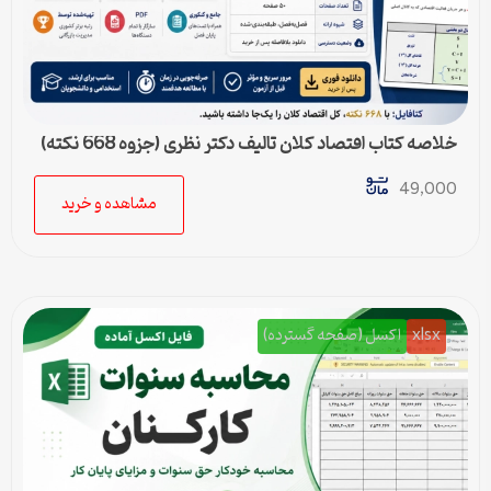
خلاصه کتاب اقتصاد کلان تالیف دکتر نظری (جزوه 668 نکته)
49,000
مشاهده و خرید
xlsx
اکسل (صفحه گسترده)