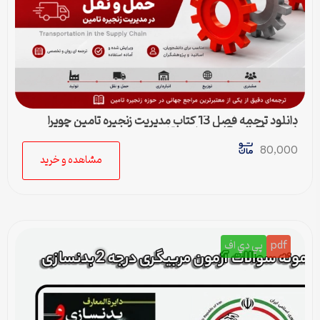
دانلود ترجمه فصل 13 کتاب مدیریت زنجیره تامین چوپرا
(Sunil Chopra) | حمل و نقل در زنجیره تامین
80,000
مشاهده و خرید
pdf
پي دي اف