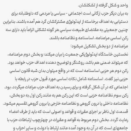
واحد و شکل گرفته از تشکلشان.
به بیان دیگر حزب ارگانی است اجتماعی – سیاسی یا مردمی که داوطلبانه برای
دستیابی به اهداف برخاسته از ایدئولوژی مشترکشان گرد هم آمده باشند. بنابراین
چنین جمعیتی به مقتضای طبیعت سیاسیِ هر گونه تشکلی الزاماً باید دارای سه
رکن اساسی مرامنامه، اساسنامه و نظامنامه باشند.
مرامنامه از دو بخش تشکیل میشود:
نخستین خاستگاه ایدئولوژیکی جمعیت را بیان میکند؛ و بخش دومِ مرامنامه،
که میتواند ضمنی هم باشد، روشنگر و توضیح دهنده اهداف حزب خواهد بود.
رکن دوم هر حزبی اساسنامه است که در واقع میتوان بدان شبه قانون اساسی
حزبی نیز گفت. اساسنامه شامل نکات اساسی مورد قبول حزب در رابطه با
اجتماعی که در آن شکل گرفته و برای رسیدن به اهداف حزب مراعات میگردد، بود.
رکن سوم نظامنامه حزبی است که این رکن هم به مانند رکن اول به دو بخش،
نظامنامه داخلی یا درون گروهی و نظامنامه خارجی یا برون گروهی تقسیم میشود.
قسمت اول ناظر بر اجرای مقررات و قواعد و اصولی است که باید از طرف اعضاء
رعایت گردد. بخش دوم مربوط به قواعد و مقررات در چهارچوب ارتباطات حزب با
جامعهای است که در آن به وجود آمده مانند ارتباط با دولت و سایر احزاب و