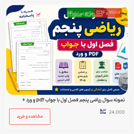
Word و PDF
ورد و پی دی اف
نمونه سوال ریاضی پنجم فصل اول با جواب pdf و ورد +
پاسخنامه
24,000
مشاهده و خرید