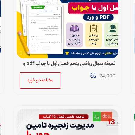
نمونه سوال ریاضی پنجم فصل اول با جواب pdf و
ورد + پاسخنامه
24,000
مشاهده و خرید
.doc
ورد