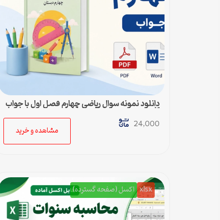
دانلود نمونه سوال ریاضی چهارم فصل اول با جواب
pdf و ورد
24,000
مشاهده و خرید
xlsx
اکسل (صفحه گسترده)